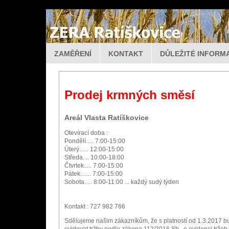
ZAMĚŘENÍ
KONTAKT
DŮLEŽITÉ INFOR
Prodej krmných směsí
Areál Vlasta Ratíškovice
Otevírací doba :
Pondělí..... 7:00-15:00
Úterý...... 12:00-15:00
Středa.... 10:00-18:00
Čtvrtek..... 7:00-15:00
Pátek....... 7:00-15:00
Sobota..... 8:00-11:00 ... každý sudý týden
Kontakt : 727 982 766
Sdělujeme našim zákazníkům, že s platností od 1.3.2017 