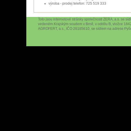
výroba - prodej telefon: 725 519 333
Toto jsou internetové stránky společnosti ZERA, a.s. se s
vedeném Krajským soudem v Brně, v oddílu B, vložce 184
AGROFERT, a.s., IČO 26185610, se sídlem na adrese Pyše