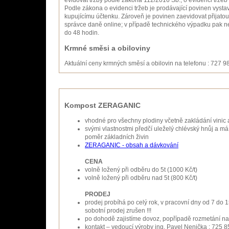
evidovat tržby podle zákona 112/2016 Sb., o evidenci tržeb
Podle zákona o evidenci tržeb je prodávající povinen vystav
kupujícímu účtenku. Zároveň je povinen zaevidovat přijatou
správce daně online; v případě technického výpadku pak n
do 48 hodin.
Krmné směsi a obiloviny
Aktuální ceny krmných směsí a obilovin na telefonu : 727 9
Kompost ZERAGANIC
vhodné pro všechny plodiny včetně zakládání vinic
svými vlastnostmi předčí uleželý chlévský hnůj a m
poměr základních živin
ZERAGANIC - obsah a dávkování
CENA
volně ložený při odběru do 5t (1000 Kč/t)
volně ložený při odběru nad 5t (800 Kč/t)
PRODEJ
prodej probíhá po celý rok, v pracovní dny od 7 do 
sobotní prodej zrušen !!!
po dohodě zajistíme dovoz, popřípadě rozmetání na
kontakt – vedoucí výroby ing. Pavel Nenička : 725 